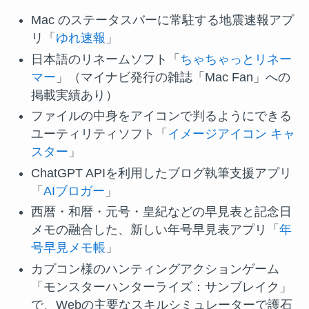
Mac のステータスバーに常駐する地震速報アプ
リ「
ゆれ速報
」
日本語のリネームソフト「
ちゃちゃっとリネー
マー
」（マイナビ発行の雑誌「Mac Fan」への
掲載実績あり）
ファイルの中身をアイコンで判るようにできる
ユーティリティソフト「
イメージアイコン キャ
スター
」
ChatGPT APIを利用したブログ執筆支援アプリ
「
AIブロガー
」
西暦・和暦・元号・皇紀などの早見表と記念日
メモの融合した、新しい年号早見表アプリ「
年
号早見メモ帳
」
カプコン様のハンティングアクションゲーム
「モンスターハンターライズ：サンブレイク」
で、Webの主要なスキルシミュレーターで護石